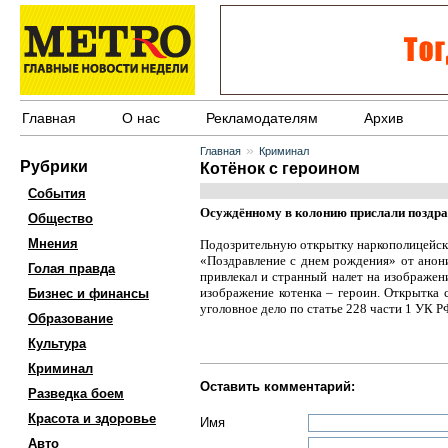
Главная
О нас
Рекламодателям
Архив
»
Главная
Криминал
Рубрики
Котёнок с героином
События
Осуждённому в колонию прислали поздра
Общество
Мнения
Подозрительную открытку наркополицейски
«Поздравление с днем рождения» от анон
Голая правда
привлекал и странный налет на изображен
изображение котенка – героин. Открытка
Бизнес и финансы
уголовное дело по статье 228 части 1 УК Р
Образование
Культура
Криминал
Оставить комментарий:
Разведка боем
Красота и здоровье
Имя
Авто