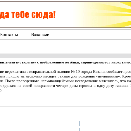
Контакты
Вакансии
вительную открытку с изображением котёнка, «припудренного» наркотиче
е перехватили в исправительной колонии № 19 города Казани, сообщает пре
има пришло на несколько месяцев раньше дня рождения «именинника». Кром
ии. После проведенного наркополицейскими исследования выяснилось, что на
 содержала на своей поверхности четыре дозы героина и одну дозу гашиша.
Ф.