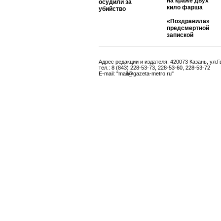
на краже двух
осудили за
кило фарша
убийство
«Поздравила»
предсмертной
запиской
Адрес редакции и издателя: 420073 Казань, ул.Г
тел.: 8 (843) 228-53-73, 228-53-60, 228-53-72
E-mail: "mail@gazeta-metro.ru"