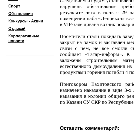
Следствием и судом установлено
нарушены обязательные требо
Спорт
результате чего в ночь с 29 н
Объявления
помещении паба «Лепрекон» всл
Конкурсы - Акции
в VIP-зале дивана возник пожар
Отдыхай
Посетители стали покидать заве
Корпоративные
новости
закрыт на замок и заставлен ме
связи с чем, не все смогли с
сообщает «Татар-информ». К
заложены строительным мате
естественного дымоудаления из
продуктами горения погибли 4 по
Приговором Вахитовского ра
назначено наказание в виде 3-х
наказания в колонии общего ре
по Казани СУ СКР по Республике
Оставить комментарий: