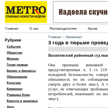
Главная
О нас
Рекламодателям
Архив
»
Главная
Криминал
Рубрики
3 года в тюрьме прове
События
Общество
Вахитовский районный суд вын
Мнения
Она признана виновной 
Голая правда
предусмотренных ч. 3 ст. 21
Бизнес и финансы
пожарной безопасности, совер
Образование
обязанность по их соблюдени
Культура
смерть двух и более лиц»). А 
услуг, не отвечающих требован
Криминал
потребителей, повлекшее по не
Разведка боем
лиц»).
Красота и здоровье
Авто