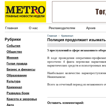
Главная
О нас
Рекламодателям
Архив
»
Главная
Криминал
Рубрики
Полиция продолжает изымать
События
5 преступлений в сфере незаконного обор
Общество
Мнения
В ходе проведения оперативно-профилакт
пресечено 4 факта перевозки наркотик
Голая правда
наркотических средств и психотропных ве
Бизнес и финансы
Наибольшее количество наркопреступлени
Образование
Нижнекамске.
Культура
Всего за отчетный период из незаконного об
Криминал
Разведка боем
Красота и здоровье
Оставить комментарий:
Авто