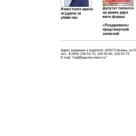
Депутат попался
Известного врача
на краже двух
осудили за
кило фарша
убийство
«Поздравила»
предсмертной
запиской
Адрес редакции и издателя: 420073 Казань, ул.Г
тел.: 8 (843) 228-53-73, 228-53-60, 228-53-72
E-mail: "mail@gazeta-metro.ru"