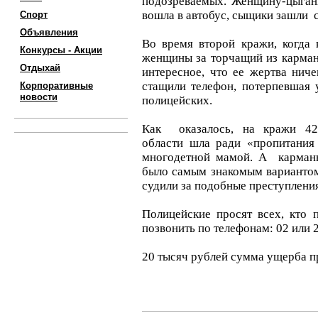
подозреваемых. Женщину-цыганк
вошла в автобус, сыщики зашли 
Спорт
Объявления
Во время второй кражи, когда 
Конкурсы - Акции
женщины за торчащий из карман
Отдыхай
интересное, что ее жертва ниче
стащили телефон, потерпевшая у
Корпоративные
новости
полицейских.
Как оказалось, на кражи 42-
области шла ради «пропитания 
многодетной мамой. А карманн
было самым знакомым вариантом
судили за подобные преступления
Полицейские просят всех, кто 
позвонить по телефонам: 02 или 
20 тысяч рублей сумма ущерба 