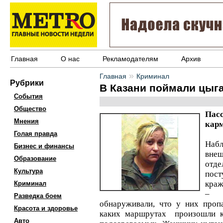
Главная
О нас
Рекламодателям
Архив
»
Главная
Криминал
Рубрики
В Казани поймали цыг
События
Общество
Пасс
Мнения
кар
Голая правда
Наб
Бизнес и финансы
внеш
Образование
отд
Культура
пост
краж
Криминал
– в
Разведка боем
обнаруживали, что у них пропа
Красота и здоровье
каких маршрутах произошли кр
Авто